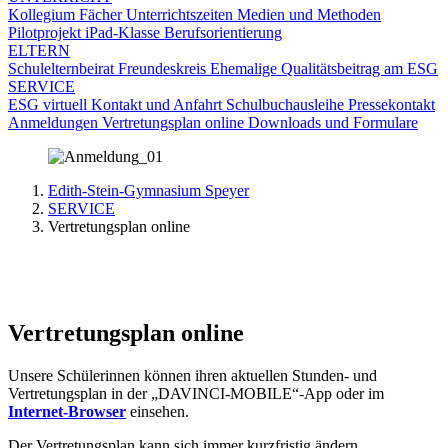
Kollegium
Fächer
Unterrichtszeiten
Medien und Methoden
Pilotprojekt iPad-Klasse
Berufsorientierung
ELTERN
Schulelternbeirat
Freundeskreis
Ehemalige
Qualitätsbeitrag am ESG
SERVICE
ESG virtuell
Kontakt und Anfahrt
Schulbuchausleihe
Pressekontakt
Anmeldungen
Vertretungsplan online
Downloads und Formulare
Edith-Stein-Gymnasium Speyer
SERVICE
Vertretungsplan online
Vertretungsplan online
Unsere Schülerinnen können ihren aktuellen Stunden- und
Vertretungsplan in der „DAVINCI-MOBILE“-App oder im
Internet-Browser
einsehen.
Der Vertretungsplan kann sich immer kurzfristig ändern.