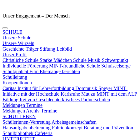
Unser Engagement – Der Mensch
SCHULE
Unsere Schule
Unsere Wurzeln
Geschichte
Träger
Stiftung
Leitbild
Unser Profil
Christliche Schule
Starke Mädchen Schule
Musik-Schwerpunkt
Individuelle Förderung
MINT-freundliche Schule
Schulseelsorge
Schulqualität
Film
Ehemalige berichten
Schulleitung
Kooperationen
Caritas
Institut für Lehrerfortbildung
Dommusik Speyer
MINT-
Initiative mit der Hochschule Karlsruhe
Mut zu MINT mit dem ALP
Bildung frei von Geschlechterklischees
Partnerschulen
Meldungen Termine
Meldungen
Archiv
Termine
SCHULLEBEN
Schülerinnen-Vertretung
Arbeitsgemeinschaften
Hausaufgabenbetreuung
Fahrtenkonzept
Beratung und Prävention
Schulbibliothek
Cafeteria
UNTERRICHT