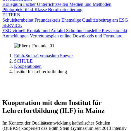
Kollegium
Fächer
Unterrichtszeiten
Medien und Methoden
Pilotprojekt iPad-Klasse
Berufsorientierung
ELTERN
Schulelternbeirat
Freundeskreis
Ehemalige
Qualitätsbeitrag am ESG
SERVICE
ESG virtuell
Kontakt und Anfahrt
Schulbuchausleihe
Pressekontakt
Anmeldungen
Vertretungsplan online
Downloads und Formulare
Edith-Stein-Gymnasium Speyer
SCHULE
Kooperationen
Institut für Lehrerfortbildung
Kooperation mit dem Institut für
Lehrerfortbildung (ILF) in Mainz
Im Kontext der Qualitätsentwicklung katholischer Schulen
(QuEKS) kooperiert das Edith-Stein-Gymnasium seit 2013 intensiv