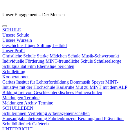
Unser Engagement – Der Mensch
SCHULE
Unsere Schule
Unsere Wurzeln
Geschichte
Träger
Stiftung
Leitbild
Unser Profil
Christliche Schule
Starke Mädchen Schule
Musik-Schwerpunkt
Individuelle Förderung
MINT-freundliche Schule
Schulseelsorge
Schulqualität
Film
Ehemalige berichten
Schulleitung
Kooperationen
Caritas
Institut für Lehrerfortbildung
Dommusik Speyer
MINT-
Initiative mit der Hochschule Karlsruhe
Mut zu MINT mit dem ALP
Bildung frei von Geschlechterklischees
Partnerschulen
Meldungen Termine
Meldungen
Archiv
Termine
SCHULLEBEN
Schülerinnen-Vertretung
Arbeitsgemeinschaften
Hausaufgabenbetreuung
Fahrtenkonzept
Beratung und Prävention
Schulbibliothek
Cafeteria
UNTERRICHT