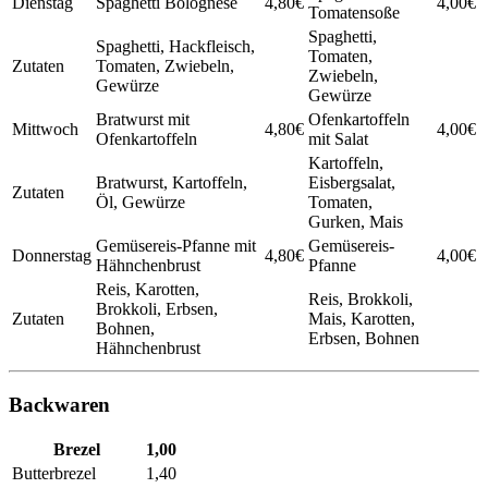
Dienstag
Spaghetti Bolognese
4,80€
4,00€
Tomatensoße
Spaghetti,
Spaghetti, Hackfleisch,
Tomaten,
Zutaten
Tomaten, Zwiebeln,
Zwiebeln,
Gewürze
Gewürze
Bratwurst mit
Ofenkartoffeln
Mittwoch
4,80€
4,00€
Ofenkartoffeln
mit Salat
Kartoffeln,
Bratwurst, Kartoffeln,
Eisbergsalat,
Zutaten
Öl, Gewürze
Tomaten,
Gurken, Mais
Gemüsereis-Pfanne mit
Gemüsereis-
Donnerstag
4,80€
4,00€
Hähnchenbrust
Pfanne
Reis, Karotten,
Reis, Brokkoli,
Brokkoli, Erbsen,
Zutaten
Mais, Karotten,
Bohnen,
Erbsen, Bohnen
Hähnchenbrust
Backwaren
Brezel
1,00
Butterbrezel
1,40