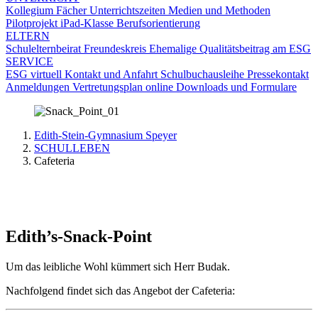
Kollegium
Fächer
Unterrichtszeiten
Medien und Methoden
Pilotprojekt iPad-Klasse
Berufsorientierung
ELTERN
Schulelternbeirat
Freundeskreis
Ehemalige
Qualitätsbeitrag am ESG
SERVICE
ESG virtuell
Kontakt und Anfahrt
Schulbuchausleihe
Pressekontakt
Anmeldungen
Vertretungsplan online
Downloads und Formulare
Edith-Stein-Gymnasium Speyer
SCHULLEBEN
Cafeteria
Edith’s-Snack-Point
Um das leibliche Wohl kümmert sich Herr Budak.
Nachfolgend findet sich das Angebot der Cafeteria: