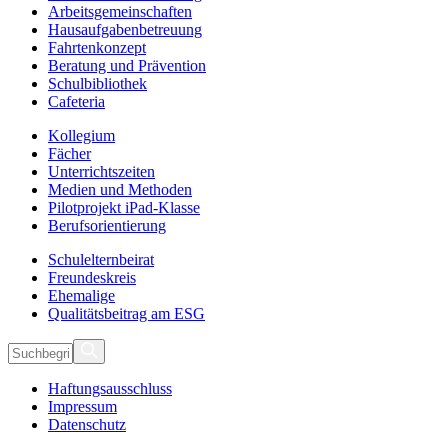
Arbeitsgemeinschaften
Hausaufgabenbetreuung
Fahrtenkonzept
Beratung und Prävention
Schulbibliothek
Cafeteria
Kollegium
Fächer
Unterrichtszeiten
Medien und Methoden
Pilotprojekt iPad-Klasse
Berufsorientierung
Schulelternbeirat
Freundeskreis
Ehemalige
Qualitätsbeitrag am ESG
Haftungsausschluss
Impressum
Datenschutz