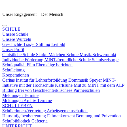
Unser Engagement – Der Mensch
SCHULE
Unsere Schule
Unsere Wurzeln
Geschichte
Träger
Stiftung
Leitbild
Unser Profil
Christliche Schule
Starke Mädchen Schule
Musik-Schwerpunkt
Individuelle Förderung
MINT-freundliche Schule
Schulseelsorge
Schulqualität
Film
Ehemalige berichten
Schulleitung
Kooperationen
Caritas
Institut für Lehrerfortbildung
Dommusik Speyer
MINT-
Initiative mit der Hochschule Karlsruhe
Mut zu MINT mit dem ALP
Bildung frei von Geschlechterklischees
Partnerschulen
Meldungen Termine
Meldungen
Archiv
Termine
SCHULLEBEN
Schülerinnen-Vertretung
Arbeitsgemeinschaften
Hausaufgabenbetreuung
Fahrtenkonzept
Beratung und Prävention
Schulbibliothek
Cafeteria
UNTERRICHT