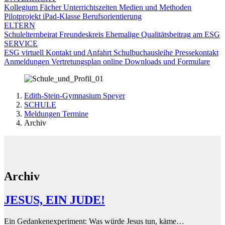
Kollegium
Fächer
Unterrichtszeiten
Medien und Methoden
Pilotprojekt iPad-Klasse
Berufsorientierung
ELTERN
Schulelternbeirat
Freundeskreis
Ehemalige
Qualitätsbeitrag am ESG
SERVICE
ESG virtuell
Kontakt und Anfahrt
Schulbuchausleihe
Pressekontakt
Anmeldungen
Vertretungsplan online
Downloads und Formulare
Edith-Stein-Gymnasium Speyer
SCHULE
Meldungen Termine
Archiv
Archiv
JESUS, EIN JUDE!
Ein Gedankenexperiment: Was würde Jesus tun, käme…