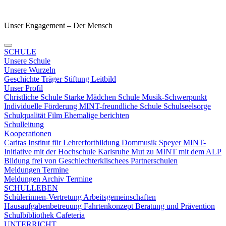
Unser Engagement – Der Mensch
SCHULE
Unsere Schule
Unsere Wurzeln
Geschichte
Träger
Stiftung
Leitbild
Unser Profil
Christliche Schule
Starke Mädchen Schule
Musik-Schwerpunkt
Individuelle Förderung
MINT-freundliche Schule
Schulseelsorge
Schulqualität
Film
Ehemalige berichten
Schulleitung
Kooperationen
Caritas
Institut für Lehrerfortbildung
Dommusik Speyer
MINT-
Initiative mit der Hochschule Karlsruhe
Mut zu MINT mit dem ALP
Bildung frei von Geschlechterklischees
Partnerschulen
Meldungen Termine
Meldungen
Archiv
Termine
SCHULLEBEN
Schülerinnen-Vertretung
Arbeitsgemeinschaften
Hausaufgabenbetreuung
Fahrtenkonzept
Beratung und Prävention
Schulbibliothek
Cafeteria
UNTERRICHT