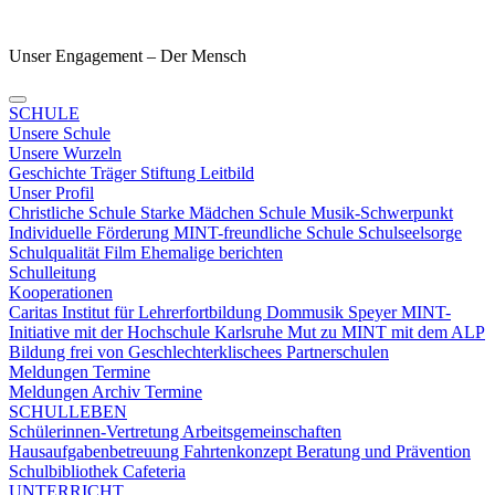
Unser Engagement – Der Mensch
SCHULE
Unsere Schule
Unsere Wurzeln
Geschichte
Träger
Stiftung
Leitbild
Unser Profil
Christliche Schule
Starke Mädchen Schule
Musik-Schwerpunkt
Individuelle Förderung
MINT-freundliche Schule
Schulseelsorge
Schulqualität
Film
Ehemalige berichten
Schulleitung
Kooperationen
Caritas
Institut für Lehrerfortbildung
Dommusik Speyer
MINT-
Initiative mit der Hochschule Karlsruhe
Mut zu MINT mit dem ALP
Bildung frei von Geschlechterklischees
Partnerschulen
Meldungen Termine
Meldungen
Archiv
Termine
SCHULLEBEN
Schülerinnen-Vertretung
Arbeitsgemeinschaften
Hausaufgabenbetreuung
Fahrtenkonzept
Beratung und Prävention
Schulbibliothek
Cafeteria
UNTERRICHT