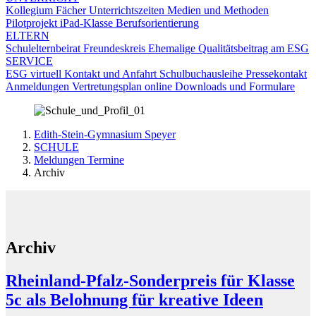
Kollegium
Fächer
Unterrichtszeiten
Medien und Methoden
Pilotprojekt iPad-Klasse
Berufsorientierung
ELTERN
Schulelternbeirat
Freundeskreis
Ehemalige
Qualitätsbeitrag am ESG
SERVICE
ESG virtuell
Kontakt und Anfahrt
Schulbuchausleihe
Pressekontakt
Anmeldungen
Vertretungsplan online
Downloads und Formulare
Edith-Stein-Gymnasium Speyer
SCHULE
Meldungen Termine
Archiv
Archiv
Rheinland-Pfalz-Sonderpreis für Klasse
5c als Belohnung für kreative Ideen