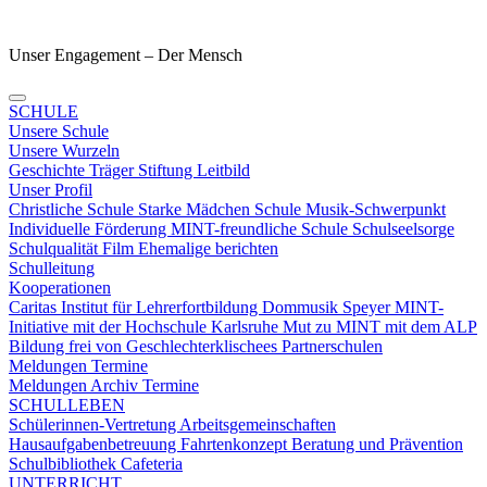
Unser Engagement – Der Mensch
SCHULE
Unsere Schule
Unsere Wurzeln
Geschichte
Träger
Stiftung
Leitbild
Unser Profil
Christliche Schule
Starke Mädchen Schule
Musik-Schwerpunkt
Individuelle Förderung
MINT-freundliche Schule
Schulseelsorge
Schulqualität
Film
Ehemalige berichten
Schulleitung
Kooperationen
Caritas
Institut für Lehrerfortbildung
Dommusik Speyer
MINT-
Initiative mit der Hochschule Karlsruhe
Mut zu MINT mit dem ALP
Bildung frei von Geschlechterklischees
Partnerschulen
Meldungen Termine
Meldungen
Archiv
Termine
SCHULLEBEN
Schülerinnen-Vertretung
Arbeitsgemeinschaften
Hausaufgabenbetreuung
Fahrtenkonzept
Beratung und Prävention
Schulbibliothek
Cafeteria
UNTERRICHT