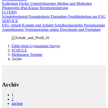
Kollegium
Fächer
Unterrichtszeiten
Medien und Methoden
Pilotprojekt iPad-Klasse
Berufsorientierung
ELTERN
Schulelternbeirat
Freundeskreis
Ehemalige
Qualitätsbeitrag am ESG
SERVICE
ESG virtuell
Kontakt und Anfahrt
Schulbuchausleihe
Pressekontakt
Anmeldungen
Vertretungsplan online
Downloads und Formulare
Edith-Stein-Gymnasium Speyer
SCHULE
Meldungen Termine
Archiv
Archiv
1
2
nächste