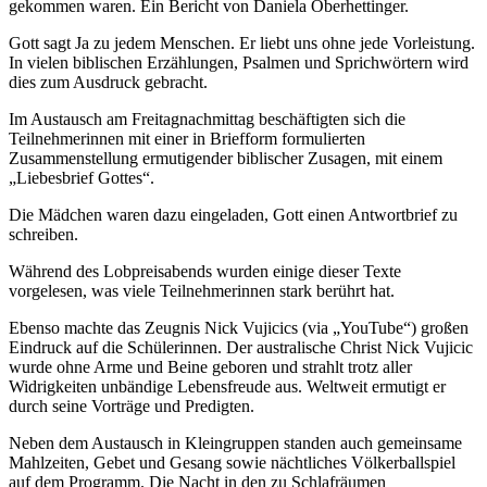
gekommen waren. Ein Bericht von Daniela Oberhettinger.
Gott sagt Ja zu jedem Menschen. Er liebt uns ohne jede Vorleistung.
In vielen biblischen Erzählungen, Psalmen und Sprichwörtern wird
dies zum Ausdruck gebracht.
Im Austausch am Freitagnachmittag beschäftigten sich die
Teilnehmerinnen mit einer in Briefform formulierten
Zusammenstellung ermutigender biblischer Zusagen, mit einem
„Liebesbrief Gottes“.
Die Mädchen waren dazu eingeladen, Gott einen Antwortbrief zu
schreiben.
Während des Lobpreisabends wurden einige dieser Texte
vorgelesen, was viele Teilnehmerinnen stark berührt hat.
Ebenso machte das Zeugnis Nick Vujicics (via „YouTube“) großen
Eindruck auf die Schülerinnen. Der australische Christ Nick Vujicic
wurde ohne Arme und Beine geboren und strahlt trotz aller
Widrigkeiten unbändige Lebensfreude aus. Weltweit ermutigt er
durch seine Vorträge und Predigten.
Neben dem Austausch in Kleingruppen standen auch gemeinsame
Mahlzeiten, Gebet und Gesang sowie nächtliches Völkerballspiel
auf dem Programm. Die Nacht in den zu Schlafräumen