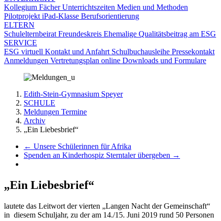
Kollegium
Fächer
Unterrichtszeiten
Medien und Methoden
Pilotprojekt iPad-Klasse
Berufsorientierung
ELTERN
Schulelternbeirat
Freundeskreis
Ehemalige
Qualitätsbeitrag am ESG
SERVICE
ESG virtuell
Kontakt und Anfahrt
Schulbuchausleihe
Pressekontakt
Anmeldungen
Vertretungsplan online
Downloads und Formulare
Edith-Stein-Gymnasium Speyer
SCHULE
Meldungen Termine
Archiv
„Ein Liebesbrief“
←
Unsere Schülerinnen für Afrika
Spenden an Kinderhospiz Sterntaler übergeben
→
„Ein Liebesbrief“
lautete das Leitwort der vierten „Langen Nacht der Gemeinschaft“
in diesem Schuljahr, zu der am 14./15. Juni 2019 rund 50 Personen