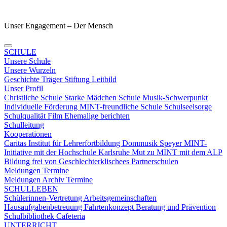
Unser Engagement – Der Mensch
SCHULE
Unsere Schule
Unsere Wurzeln
Geschichte
Träger
Stiftung
Leitbild
Unser Profil
Christliche Schule
Starke Mädchen Schule
Musik-Schwerpunkt
Individuelle Förderung
MINT-freundliche Schule
Schulseelsorge
Schulqualität
Film
Ehemalige berichten
Schulleitung
Kooperationen
Caritas
Institut für Lehrerfortbildung
Dommusik Speyer
MINT-
Initiative mit der Hochschule Karlsruhe
Mut zu MINT mit dem ALP
Bildung frei von Geschlechterklischees
Partnerschulen
Meldungen Termine
Meldungen
Archiv
Termine
SCHULLEBEN
Schülerinnen-Vertretung
Arbeitsgemeinschaften
Hausaufgabenbetreuung
Fahrtenkonzept
Beratung und Prävention
Schulbibliothek
Cafeteria
UNTERRICHT