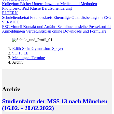
Kollegium
Fächer
Unterrichtszeiten
Medien und Methoden
Pilotprojekt iPad-Klasse
Berufsorientierung
ELTERN
Schulelternbeirat
Freundeskreis
Ehemalige
Qualitätsbeitrag am ESG
SERVICE
ESG virtuell
Kontakt und Anfahrt
Schulbuchausleihe
Pressekontakt
Anmeldungen
Vertretungsplan online
Downloads und Formulare
Edith-Stein-Gymnasium Speyer
SCHULE
Meldungen Termine
Archiv
Archiv
Studienfahrt der MSS 13 nach München
(16.02. - 20.02.2022)