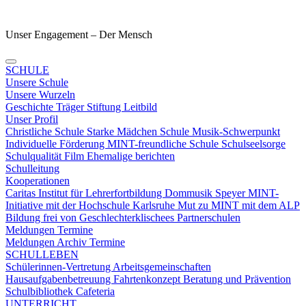
Unser Engagement – Der Mensch
SCHULE
Unsere Schule
Unsere Wurzeln
Geschichte
Träger
Stiftung
Leitbild
Unser Profil
Christliche Schule
Starke Mädchen Schule
Musik-Schwerpunkt
Individuelle Förderung
MINT-freundliche Schule
Schulseelsorge
Schulqualität
Film
Ehemalige berichten
Schulleitung
Kooperationen
Caritas
Institut für Lehrerfortbildung
Dommusik Speyer
MINT-
Initiative mit der Hochschule Karlsruhe
Mut zu MINT mit dem ALP
Bildung frei von Geschlechterklischees
Partnerschulen
Meldungen Termine
Meldungen
Archiv
Termine
SCHULLEBEN
Schülerinnen-Vertretung
Arbeitsgemeinschaften
Hausaufgabenbetreuung
Fahrtenkonzept
Beratung und Prävention
Schulbibliothek
Cafeteria
UNTERRICHT