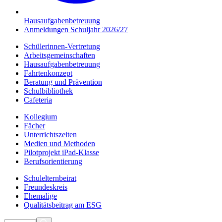
Hausaufgabenbetreuung
Anmeldungen Schuljahr 2026/27
Schülerinnen-Vertretung
Arbeitsgemeinschaften
Hausaufgabenbetreuung
Fahrtenkonzept
Beratung und Prävention
Schulbibliothek
Cafeteria
Kollegium
Fächer
Unterrichtszeiten
Medien und Methoden
Pilotprojekt iPad-Klasse
Berufsorientierung
Schulelternbeirat
Freundeskreis
Ehemalige
Qualitätsbeitrag am ESG