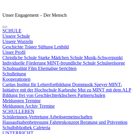
Unser Engagement – Der Mensch
SCHULE
Unsere Schule
Unsere Wurzeln
Geschichte
Träger
Stiftung
Leitbild
Unser Profil
Christliche Schule
Starke Mädchen Schule
Musik-Schwerpunkt
Individuelle Förderung
MINT-freundliche Schule
Schulseelsorge
Schulqualität
Film
Ehemalige berichten
Schulleitung
Kooperationen
Caritas
Institut für Lehrerfortbildung
Dommusik Speyer
MINT-
Initiative mit der Hochschule Karlsruhe
Mut zu MINT mit dem ALP
Bildung frei von Geschlechterklischees
Partnerschulen
Meldungen Termine
Meldungen
Archiv
Termine
SCHULLEBEN
Schülerinnen-Vertretung
Arbeitsgemeinschaften
Hausaufgabenbetreuung
Fahrtenkonzept
Beratung und Prävention
Schulbibliothek
Cafeteria
UNTERRICHT