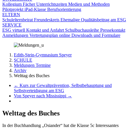
Kollegium
Fächer
Unterrichtszeiten
Medien und Methoden
Pilotprojekt iPad-Klasse
Berufsorientierung
ELTERN
Schulelternbeirat
Freundeskreis
Ehemalige
Qualitätsbeitrag am ESG
SERVICE
ESG virtuell
Kontakt und Anfahrt
Schulbuchausleihe
Pressekontakt
Anmeldungen
Vertretungsplan online
Downloads und Formulare
Edith-Stein-Gymnasium Speyer
SCHULE
Meldungen Termine
Archiv
Welttag des Buches
←
Kurs zur Gewaltprävention, Selbstbehauptung und
Selbstverteidigung am ESG
Von Speyer nach Mississippi
→
Welttag des Buches
In der Buchhandlung „Osiander“ hat die Klasse 5c Interessantes