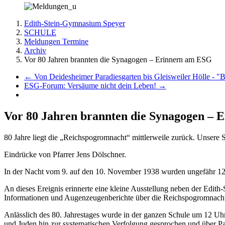
Edith-Stein-Gymnasium Speyer
SCHULE
Meldungen Termine
Archiv
Vor 80 Jahren brannten die Synagogen – Erinnern am ESG
←
Von Deidesheimer Paradiesgarten bis Gleisweiler Hölle - 
ESG-Forum: Versäume nicht dein Leben!
→
Vor 80 Jahren brannten die Synagogen –
80 Jahre liegt die „Reichspogromnacht“ mittlerweile zurück. Unsere 
Eindrücke von Pfarrer Jens Dölschner.
In der Nacht vom 9. auf den 10. November 1938 wurden ungefähr 12
An dieses Ereignis erinnerte eine kleine Ausstellung neben der Edith-
Informationen und Augenzeugenberichte über die Reichspogromnacht.
Anlässlich des 80. Jahrestages wurde in der ganzen Schule um 12 U
und Juden hin zur systematischen Verfolgung gesprochen und über Par