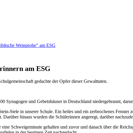
"Biblische Weinprobe" am ESG
 Erinnern am ESG
Schulgemeinschaft gedachte der Opfer dieser Gewalttaten.
00 Synagogen und Gebetshäuser in Deutschland niedergebrannt, darunt
Stein-Stele in unserer Schule. Ein heiles und ein zerbrochenes Fenster 
 Darüber hinaus wurden die Schülerinnen angeregt, darüber nachzude
hr eine Schweigeminute gehalten und zuvor und danach über die Reich
allelen in der heutigen Zeit nachgedacht.