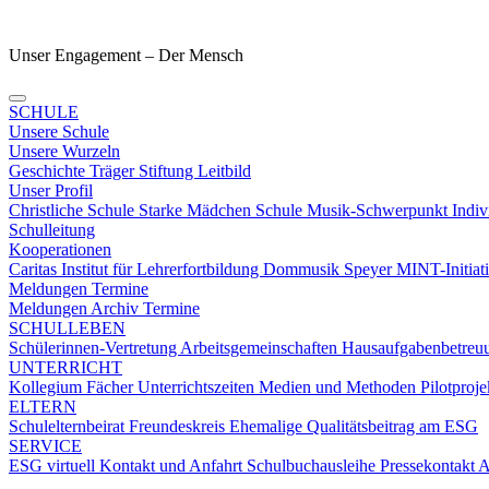
Unser Engagement – Der Mensch
SCHULE
Unsere Schule
Unsere Wurzeln
Geschichte
Träger
Stiftung
Leitbild
Unser Profil
Christliche Schule
Starke Mädchen Schule
Musik-Schwerpunkt
Indiv
Schulleitung
Kooperationen
Caritas
Institut für Lehrerfortbildung
Dommusik Speyer
MINT-Initiat
Meldungen Termine
Meldungen
Archiv
Termine
SCHULLEBEN
Schülerinnen-Vertretung
Arbeitsgemeinschaften
Hausaufgabenbetre
UNTERRICHT
Kollegium
Fächer
Unterrichtszeiten
Medien und Methoden
Pilotproj
ELTERN
Schulelternbeirat
Freundeskreis
Ehemalige
Qualitätsbeitrag am ESG
SERVICE
ESG virtuell
Kontakt und Anfahrt
Schulbuchausleihe
Pressekontakt
A