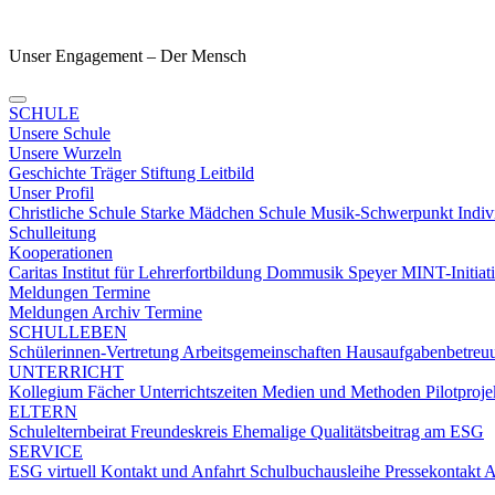
Unser Engagement – Der Mensch
SCHULE
Unsere Schule
Unsere Wurzeln
Geschichte
Träger
Stiftung
Leitbild
Unser Profil
Christliche Schule
Starke Mädchen Schule
Musik-Schwerpunkt
Indiv
Schulleitung
Kooperationen
Caritas
Institut für Lehrerfortbildung
Dommusik Speyer
MINT-Initiat
Meldungen Termine
Meldungen
Archiv
Termine
SCHULLEBEN
Schülerinnen-Vertretung
Arbeitsgemeinschaften
Hausaufgabenbetre
UNTERRICHT
Kollegium
Fächer
Unterrichtszeiten
Medien und Methoden
Pilotproj
ELTERN
Schulelternbeirat
Freundeskreis
Ehemalige
Qualitätsbeitrag am ESG
SERVICE
ESG virtuell
Kontakt und Anfahrt
Schulbuchausleihe
Pressekontakt
A