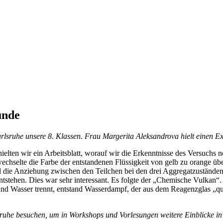
unde
ruhe unsere 8. Klassen. Frau Margerita Aleksandrova hielt einen Exp
ten wir ein Arbeitsblatt, worauf wir die Erkenntnisse des Versuchs no
wechselte die Farbe der entstandenen Flüssigkeit von gelb zu orange üb
die Anziehung zwischen den Teilchen bei den drei Aggregatzuständen.
ntstehen. Dies war sehr interessant. Es folgte der „Chemische Vulkan
und Wasser trennt, entstand Wasserdampf, der aus dem Reagenzglas „qua
ruhe besuchen, um in Workshops und Vorlesungen weitere Einblicke in