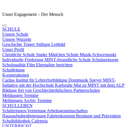
Unser Engagement – Der Mensch
SCHULE
Unsere Schule
Unsere Wurzeln
Geschichte
Träger
Stiftung
Leitbild
Unser Profil
Christliche Schule
Starke Mädchen Schule
Musik-Schwerpunkt
Individuelle Förderung
MINT-freundliche Schule
Schulseelsorge
Schulqualität
Film
Ehemalige berichten
Schulleitung
Kooperationen
Caritas
Institut für Lehrerfortbildung
Dommusik Speyer
MINT-
Initiative mit der Hochschule Karlsruhe
Mut zu MINT mit dem ALP
Bildung frei von Geschlechterklischees
Partnerschulen
Meldungen Termine
Meldungen
Archiv
Termine
SCHULLEBEN
Schülerinnen-Vertretung
Arbeitsgemeinschaften
Hausaufgabenbetreuung
Fahrtenkonzept
Beratung und Prävention
Schulbibliothek
Cafeteria
UNTERRICHT