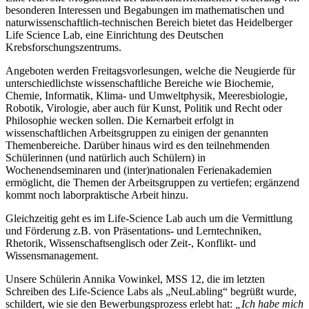
besonderen Interessen und Begabungen im mathematischen und
naturwissenschaftlich-technischen Bereich bietet das Heidelberger
Life Science Lab, eine Einrichtung des Deutschen
Krebsforschungszentrums.
Angeboten werden Freitagsvorlesungen, welche die Neugierde für
unterschiedlichste wissenschaftliche Bereiche wie Biochemie,
Chemie, Informatik, Klima- und Umweltphysik, Meeresbiologie,
Robotik, Virologie, aber auch für Kunst, Politik und Recht oder
Philosophie wecken sollen. Die Kernarbeit erfolgt in
wissenschaftlichen Arbeitsgruppen zu einigen der genannten
Themenbereiche. Darüber hinaus wird es den teilnehmenden
Schülerinnen (und natürlich auch Schülern) in
Wochenendseminaren und (inter)nationalen Ferienakademien
ermöglicht, die Themen der Arbeitsgruppen zu vertiefen; ergänzend
kommt noch laborpraktische Arbeit hinzu.
Gleichzeitig geht es im Life-Science Lab auch um die Vermittlung
und Förderung z.B. von Präsentations- und Lerntechniken,
Rhetorik, Wissenschaftsenglisch oder Zeit-, Konflikt- und
Wissensmanagement.
Unsere Schülerin Annika Vowinkel, MSS 12, die im letzten
Schreiben des Life-Science Labs als „NeuLabling“ begrüßt wurde,
schildert, wie sie den Bewerbungsprozess erlebt hat:
„Ich habe mich