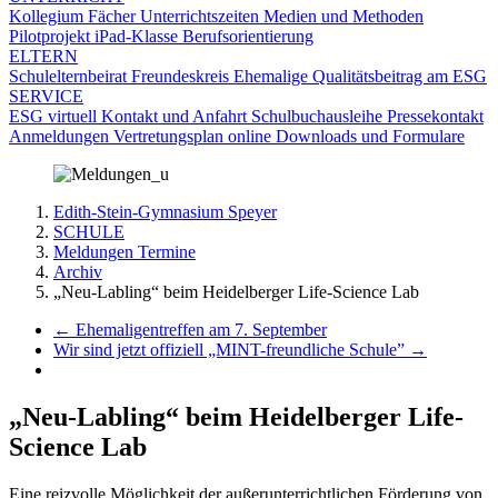
Kollegium
Fächer
Unterrichtszeiten
Medien und Methoden
Pilotprojekt iPad-Klasse
Berufsorientierung
ELTERN
Schulelternbeirat
Freundeskreis
Ehemalige
Qualitätsbeitrag am ESG
SERVICE
ESG virtuell
Kontakt und Anfahrt
Schulbuchausleihe
Pressekontakt
Anmeldungen
Vertretungsplan online
Downloads und Formulare
Edith-Stein-Gymnasium Speyer
SCHULE
Meldungen Termine
Archiv
„Neu-Labling“ beim Heidelberger Life-Science Lab
←
Ehemaligentreffen am 7. September
Wir sind jetzt offiziell „MINT-freundliche Schule”
→
„Neu-Labling“ beim Heidelberger Life-
Science Lab
Eine reizvolle Möglichkeit der außerunterrichtlichen Förderung von