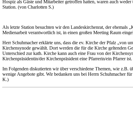
Hospiz als Gäste und Mitarbeiter getroffen hatten, waren auch weder
Station. (von Charlotten S.)
Als letzte Station besuchten wir den Landeskirchenrat, der ehemal
Medienarbeit verantwortlich ist, in einen großen Meeting Raum einge
Herr Schuhmacher erklärte uns, dass die ev. Kirche der Pfalz „von u
Kirchensynode gewählt. Dort werden die für die Kirche geltenden Ge
Unterschied zur kath. Kirche kann auch eine Frau von der Kirchensyno
Kirchenpräsidentin/der Kirchenpräsident eine Pfarrerin/ein Pfarrer ist.
Im Folgenden diskutierten wir über verschiedene Themen, wie z.B. über
wenige Angebote gibt. Wir bedanken uns bei Herrn Schuhmacher für d
K.)