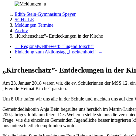
Edith-Stein-Gymnasium Speyer
SCHULE
Meldungen Termine
Archiv
„Kirchenschatz”- Entdeckungen in der Kirche
←
Regionalwettbewerb "Jugend forscht"
Einladung zum Aktionstag „Insektenhotel“
→
„Kirchenschatz”- Entdeckungen in der Ki
Am 23. Januar 2018 waren wir, die ev. Schülerinnen der MSS 12, ei
„Fremde Heimat Kirche“ passten.
Um 8 Uhr trafen wir uns alle in der Schule und machten uns auf den
Gemeindediakonin Anja Bein begrüßte uns herzlich im Martin-Luther-
200-jähriges Jubiläum feiert. Des Weiteren stellte sie uns die versch
Frage, wie die einzelnen Gemeinden Jugendliche besser integrieren kö
uns unterschiedlich empfunden wurde.
Für die letzte Stunde brachte uns Frau Bein zu ihrem „Schatz“, der 