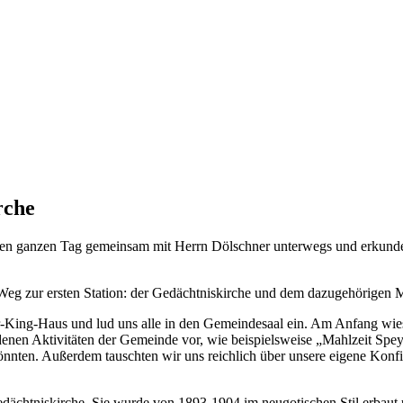
rche
nen ganzen Tag gemeinsam mit Herrn Dölschner unterwegs und erkundet
 Weg zur ersten Station: der Gedächtniskirche und dem dazugehörigen 
King-Haus und lud uns alle in den Gemeindesaal ein. Am Anfang wies F
iedenen Aktivitäten der Gemeinde vor, wie beispielsweise „Mahlzeit Spe
nnten. Außerdem tauschten wir uns reichlich über unsere eigene Konfiz
Gedächtniskirche. Sie wurde von 1893-1904 im neugotischen Stil erbau