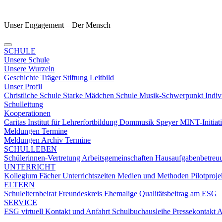
Unser Engagement – Der Mensch
SCHULE
Unsere Schule
Unsere Wurzeln
Geschichte
Träger
Stiftung
Leitbild
Unser Profil
Christliche Schule
Starke Mädchen Schule
Musik-Schwerpunkt
Indiv
Schulleitung
Kooperationen
Caritas
Institut für Lehrerfortbildung
Dommusik Speyer
MINT-Initiat
Meldungen Termine
Meldungen
Archiv
Termine
SCHULLEBEN
Schülerinnen-Vertretung
Arbeitsgemeinschaften
Hausaufgabenbetre
UNTERRICHT
Kollegium
Fächer
Unterrichtszeiten
Medien und Methoden
Pilotproj
ELTERN
Schulelternbeirat
Freundeskreis
Ehemalige
Qualitätsbeitrag am ESG
SERVICE
ESG virtuell
Kontakt und Anfahrt
Schulbuchausleihe
Pressekontakt
A