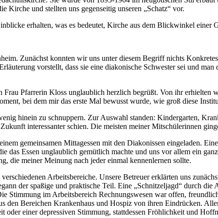
die Kirche und stellten uns gegenseitig unseren „Schatz“ vor.
Einblicke erhalten, was es bedeutet, Kirche aus dem Blickwinkel einer 
im. Zunächst konnten wir uns unter diesem Begriff nichts Konkretes vo
 Erläuterung vorstellt, dass sie eine diakonische Schwester sei und man
rau Pfarrerin Kloss unglaublich herzlich begrüßt. Von ihr erhielten w
ent, bei dem mir das erste Mal bewusst wurde, wie groß diese Institut
in wenig hinein zu schnuppern. Zur Auswahl standen: Kindergarten, K
Zukunft interessanter schien. Die meisten meiner Mitschülerinnen gin
 einem gemeinsamen Mittagessen mit den Diakonissen eingeladen. Eine 
die das Essen unglaublich gemütlich machte und uns vor allem ein gan
lung, die meiner Meinung nach jeder einmal kennenlernen sollte.
verschiedenen Arbeitsbereiche. Unsere Betreuer erklärten uns zunächs
n der spaßige und praktische Teil. Eine „Schnitzeljagd“ durch die Abt
Die Stimmung im Arbeitsbereich Rechnungswesen war offen, freundlich
 aus den Bereichen Krankenhaus und Hospiz von ihren Eindrücken. Allen
 oder einer depressiven Stimmung, stattdessen Fröhlichkeit und Hoffn