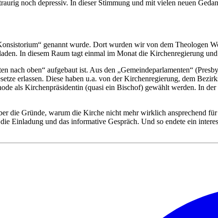
 traurig noch depressiv. In dieser Stimmung und mit vielen neuen Geda
s „Konsistorium“ genannt wurde. Dort wurden wir von dem Theologen W
laden. In diesem Raum tagt einmal im Monat die Kirchenregierung und f
nten nach oben“ aufgebaut ist. Aus den „Gemeindeparlamenten“ (Presbyt
setze erlassen. Diese haben u.a. von der Kirchenregierung, dem Bezir
de als Kirchenpräsidentin (quasi ein Bischof) gewählt werden. In der 
 die Gründe, warum die Kirche nicht mehr wirklich ansprechend für Juge
ie Einladung und das informative Gespräch. Und so endete ein interes