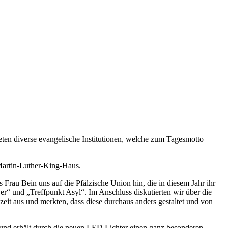
en diverse evangelische Institutionen, welche zum Tagesmotto
Martin-Luther-King-Haus.
rau Bein uns auf die Pfälzische Union hin, die in diesem Jahr ihr
yer“ und „Treffpunkt Asyl“. Im Anschluss diskutierten wir über die
eit aus und merkten, dass diese durchaus anders gestaltet und von
t und erhält durch die neuen LED Lichter einen ganz besonderen