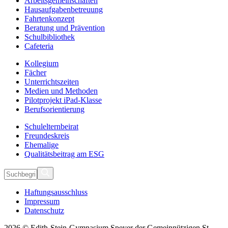
Arbeitsgemeinschaften
Hausaufgabenbetreuung
Fahrtenkonzept
Beratung und Prävention
Schulbibliothek
Cafeteria
Kollegium
Fächer
Unterrichtszeiten
Medien und Methoden
Pilotprojekt iPad-Klasse
Berufsorientierung
Schulelternbeirat
Freundeskreis
Ehemalige
Qualitätsbeitrag am ESG
Haftungsausschluss
Impressum
Datenschutz
2026 © Edith-Stein-Gymnasium Speyer der Gemeinnützigen St.