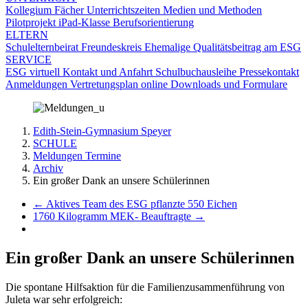
Kollegium
Fächer
Unterrichtszeiten
Medien und Methoden
Pilotprojekt iPad-Klasse
Berufsorientierung
ELTERN
Schulelternbeirat
Freundeskreis
Ehemalige
Qualitätsbeitrag am ESG
SERVICE
ESG virtuell
Kontakt und Anfahrt
Schulbuchausleihe
Pressekontakt
Anmeldungen
Vertretungsplan online
Downloads und Formulare
Edith-Stein-Gymnasium Speyer
SCHULE
Meldungen Termine
Archiv
Ein großer Dank an unsere Schülerinnen
←
Aktives Team des ESG pflanzte 550 Eichen
1760 Kilogramm MEK- Beauftragte
→
Ein großer Dank an unsere Schülerinnen
Die spontane Hilfsaktion für die Familienzusammenführung von
Juleta war sehr erfolgreich: