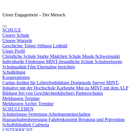
Unser Engagement – Der Mensch
SCHULE
Unsere Schule
Unsere Wurzeln
Geschichte
Träger
Stiftung
Leitbild
Unser Profil
Christliche Schule
Starke Mädchen Schule
Musik-Schwerpunkt
Individuelle Förderung
MINT-freundliche Schule
Schulseelsorge
Schulqualität
Film
Ehemalige berichten
Schulleitung
Kooperationen
Caritas
Institut für Lehrerfortbildung
Dommusik Speyer
MINT-
Initiative mit der Hochschule Karlsruhe
Mut zu MINT mit dem ALP
Bildung frei von Geschlechterklischees
Partnerschulen
Meldungen Termine
Meldungen
Archiv
Termine
SCHULLEBEN
Schülerinnen-Vertretung
Arbeitsgemeinschaften
Hausaufgabenbetreuung
Fahrtenkonzept
Beratung und Prävention
Schulbibliothek
Cafeteria
UNTERRICHT