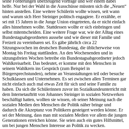
seine Forderungen überzeugend vortrage und wer einem dabei
helfe. Nur bei der Wahl in die Ausschüsse müssten sich die „Neuen“
hinten anstellen. Eine weitere Schülerin wollte wissen, seit wann
und warum sich Herr Steiniger politisch engagiere. Er erzählte, er
sei mit 15 Jahren in die Junge Union eingetreten, da er nicht einfach
alles hinnehmen wollte. Stattdessen wollte er sich einbringen und
selbst mitentscheiden. Eine weitere Frage war, wie der Alltag eines
Bundestagsabgeordneten aussehe und wie dieser mit Familie und
Freizeit zu vereinbaren sei. Es gäbe jährlich circa 22
Sitzungswochen im deutschen Bundestag, die üblicherweise von
Montag bis Freitag stattfänden. An den Wochenenden und in
sitzungsfreien Wochen betreibe ein Bundestagsabgeordneter jedoch
Wahlkreisarbeit. Das bedeutet, er komme mit den Menschen in
seinem Wahlkreis ins Gespräch (zum Beispiel in
Bürgersprechstunden), nehme an Veranstaltungen teil oder besuche
Schulklassen und Unternehmen. Es sei zwischen allen Terminen gar
nicht einfach auch mal etwas Zeit für sich und seine Familie zu
haben. Da sich die Schülerinnen zuvor im Sozialkundeunterricht mit
dem Internetauftritt von Johannes Steiniger in sozialen Netzwerken
beschäftigt hatten, wollten sie wissen, ob seiner Meinung nach die
sozialen Medien den Menschen die Politik näher bringe und
dadurch die Akzeptanz von Politikern gesteigert werden könne. Er
sei der Meinung, dass man mit sozialen Medien vor allem die jungen
Generationen erreichen könne. Sie seien auch ein gutes Hilfsmittel,
um bei jungen Menschen Interesse an Politik zu wecken.