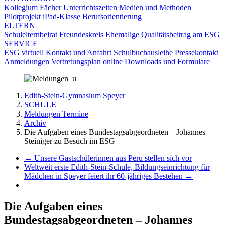
Kollegium
Fächer
Unterrichtszeiten
Medien und Methoden
Pilotprojekt iPad-Klasse
Berufsorientierung
ELTERN
Schulelternbeirat
Freundeskreis
Ehemalige
Qualitätsbeitrag am ESG
SERVICE
ESG virtuell
Kontakt und Anfahrt
Schulbuchausleihe
Pressekontakt
Anmeldungen
Vertretungsplan online
Downloads und Formulare
Edith-Stein-Gymnasium Speyer
SCHULE
Meldungen Termine
Archiv
Die Aufgaben eines Bundestagsabgeordneten – Johannes
Steiniger zu Besuch im ESG
←
Unsere Gastschülerinnen aus Peru stellen sich vor
Weltweit erste Edith-Stein-Schule, Bildungseinrichtung für
Mädchen in Speyer feiert ihr 60-jähriges Bestehen
→
Die Aufgaben eines
Bundestagsabgeordneten – Johannes