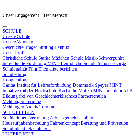
Unser Engagement – Der Mensch
SCHULE
Unsere Schule
Unsere Wurzeln
Geschichte
Träger
Stiftung
Leitbild
Unser Profil
Christliche Schule
Starke Mädchen Schule
Musik-Schwerpunkt
Individuelle Förderung
MINT-freundliche Schule
Schulseelsorge
Schulqualität
Film
Ehemalige berichten
Schulleitung
Kooperationen
Caritas
Institut für Lehrerfortbildung
Dommusik Speyer
MINT-
Initiative mit der Hochschule Karlsruhe
Mut zu MINT mit dem ALP
Bildung frei von Geschlechterklischees
Partnerschulen
Meldungen Termine
Meldungen
Archiv
Termine
SCHULLEBEN
Schülerinnen-Vertretung
Arbeitsgemeinschaften
Hausaufgabenbetreuung
Fahrtenkonzept
Beratung und Prävention
Schulbibliothek
Cafeteria
UNTERRICHT